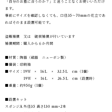
「自分のお墓に合うのか？」と迷うことなくお使いいただけ
ます。
事前にサイズを確認しなくても、口径35～70mmの花立であ
ればそのまま設置可能です。
盗難補償 又は 破損補償が付いています
補償期間：購入から６か月間
■材質：陶器（磁器 ニューボン製）
■個装：印刷箱
■サイズ：19Ｗ × 16Ｌ × 32.5Ｌ cm（1個）
19Ｗ × 16Ｌ × 26.5Ｌ cm（設置時）
■重量：約950g（1個）
■設置キット
スポンジA 外径35 高さ130 mm×2本