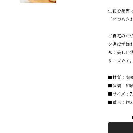
生花を頻繁
「いつもき
ご自宅のお
を選ばず飾
永く美しい
リーズです
■材質：陶
■個装：印
■サイズ：7.
■重量：約2