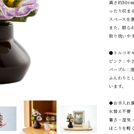
高さ約50c
ったり収ま
スペースを
また、限ら
取り扱いや
●トルコギ
ピンク：や
パープル：
ふんわりと
います。
◆お手入れ
水替え不要
暑さ・湿気
ほこりを軽