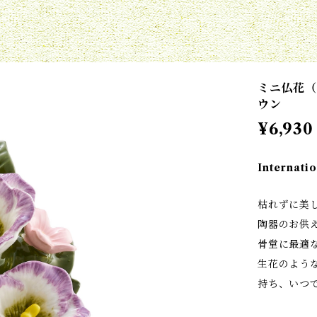
ミニ仏花（
ウン
¥6,930
Internatio
枯れずに美
陶器のお供
骨堂に最適
生花のよう
持ち、いつ