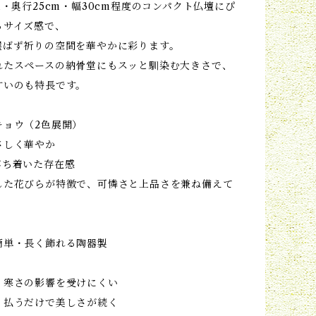
m・奥行25cm・幅30cm程度のコンパクト仏壇にぴ
るサイズ感で、
選ばず祈りの空間を華やかに彩ります。
れたスペースの納骨堂にもスッと馴染む大きさで、
すいのも特長です。
キョウ（2色展開）
さしく華やか
落ち着いた存在感
した花びらが特徴で、可憐さと上品さを兼ね備えて
簡単・長く飾れる陶器製
・寒さの影響を受けにくい
く払うだけで美しさが続く