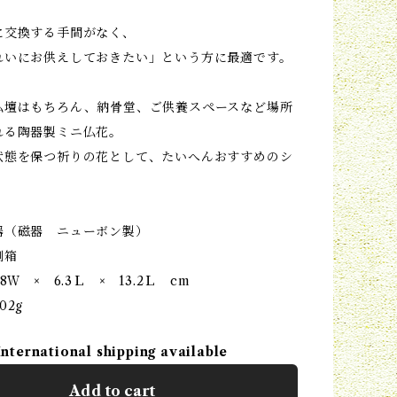
に交換する手間がなく、
れいにお供えしておきたい」という方に最適です。
仏壇はもちろん、納骨堂、ご供養スペースなど場所
れる陶器製ミニ仏花。
状態を保つ祈りの花として、たいへんおすすめのシ
。
器（磁器 ニューボン製）
刷箱
8Ｗ × 6.3Ｌ × 13.2Ｌ cm
02g
International shipping available
Add to cart