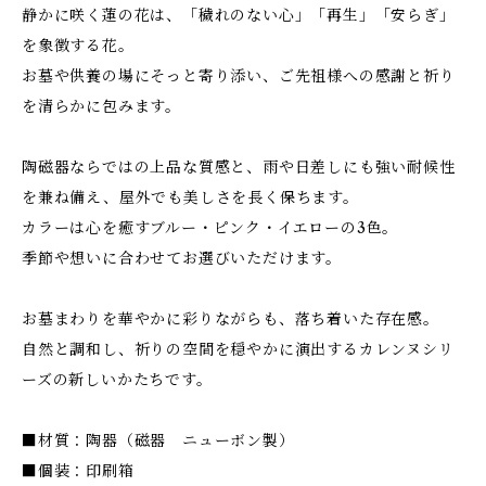
静かに咲く蓮の花は、「穢れのない心」「再生」「安らぎ」
を象徴する花。
お墓や供養の場にそっと寄り添い、ご先祖様への感謝と祈り
を清らかに包みます。
陶磁器ならではの上品な質感と、雨や日差しにも強い耐候性
を兼ね備え、屋外でも美しさを長く保ちます。
カラーは心を癒すブルー・ピンク・イエローの3色。
季節や想いに合わせてお選びいただけます。
お墓まわりを華やかに彩りながらも、落ち着いた存在感。
自然と調和し、祈りの空間を穏やかに演出するカレンヌシリ
ーズの新しいかたちです。
■材質：陶器（磁器 ニューボン製）
■個装：印刷箱