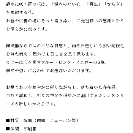
静かに咲く蓮の花は、「穢れのない心」「再生」「安らぎ」
を象徴する花。
お墓や供養の場にそっと寄り添い、ご先祖様への感謝と祈り
を清らかに包みます。
陶磁器ならではの上品な質感と、雨や日差しにも強い耐候性
を兼ね備え、屋外でも美しさを長く保ちます。
カラーは心を癒すブルー・ピンク・イエローの3色。
季節や想いに合わせてお選びいただけます。
お墓まわりを華やかに彩りながらも、落ち着いた存在感。
自然と調和し、祈りの空間を穏やかに演出するカレンヌシリ
ーズの新しいかたちです。
■材質：陶器（磁器 ニューボン製）
■個装：印刷箱